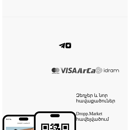
Զեղչեր և նոր
հավաքածուներ
Dropp.Market
հավելվածում