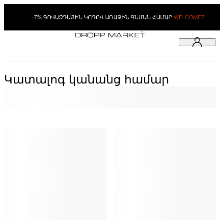
-7% ԳՈՎԱԶԴԱՅԻՆ ԿՈԴՈՎ ԱՌԱՋԻՆ ԳՆՄԱՆ ՀԱՄԱՐ
WELCOME7
Կատալոգ կանանց համար