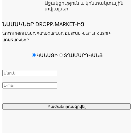
Աջակցություն և կոնտակտային
տվյալներ
ՆԱՄԱԿՆԵՐ DROPP.MARKET-ԻՑ
ՆՈՐՈՒԹՅՈՒՆՆԵՐ, ԳԱՂԱՓԱՐՆԵՐ, ԸՆՏՐԱՆԻՆԵՐ ԵՒ ՀԱՏՈՒԿ Ա
ՌԱՋԱՐԿՆԵՐ
ԿԱՆԱՑԻ
ՏՂԱՄԱՐԴԿԱՆՑ
Բաժանորդագրվել