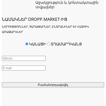
Աջակցություն և կոնտակտային
տվյալներ
ՆԱՄԱԿՆԵՐ DROPP.MARKET-ԻՑ
ՆՈՐՈՒԹՅՈՒՆՆԵՐ, ԳԱՂԱՓԱՐՆԵՐ, ԸՆՏՐԱՆԻՆԵՐ ԵՒ ՀԱՏՈՒԿ Ա
ՌԱՋԱՐԿՆԵՐ
ԿԱՆԱՑԻ
ՏՂԱՄԱՐԴԿԱՆՑ
Բաժանորդագրվել