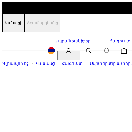
Կանացի
Տղամարդկանց
Զեղչեր
Ապրանքանիշեր
Հագուստ
Գլխավոր էջ
Կանանց
Հագուստ
Սվիտերներ և տրի