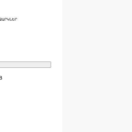
ՋԱՐԿՆԵՐ
Ց