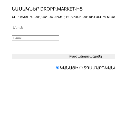
ՆԱՄԱԿՆԵՐ DROPP.MARKET-ԻՑ
ՆՈՐՈՒԹՅՈՒՆՆԵՐ, ԳԱՂԱՓԱՐՆԵՐ, ԸՆՏՐԱՆԻՆԵՐ ԵՒ ՀԱՏՈՒԿ ԱՌԱ
Բաժանորդագրվել
ԿԱՆԱՑԻ
ՏՂԱՄԱՐԴԿԱՆ