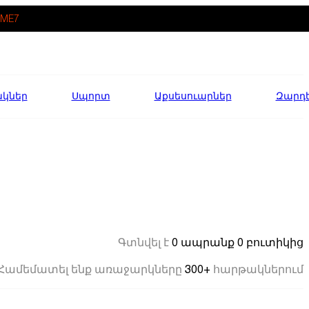
ME7
ակներ
Սպորտ
Աքսեսուարներ
Զարդ
0 ապրանք
0 բուտիկից
Գտնվել է
300+
Համեմատել ենք առաջարկները
հարթակներում