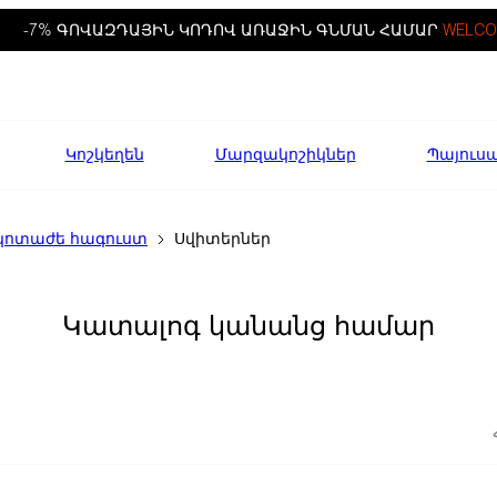
-7% ԳՈՎԱԶԴԱՅԻՆ ԿՈԴՈՎ ԱՌԱՋԻՆ ԳՆՄԱՆ ՀԱՄԱՐ
WELCO
Կոշկեղեն
Մարզակոշիկներ
Պայուս
կոտաժե հագուստ
Սվիտերներ
Կատալոգ կանանց համար