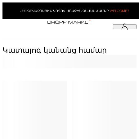
-7% ԳՈՎԱԶԴԱՅԻՆ ԿՈԴՈՎ ԱՌԱՋԻՆ ԳՆՄԱՆ ՀԱՄԱՐ
WELCOME7
Կատալոգ կանանց համար