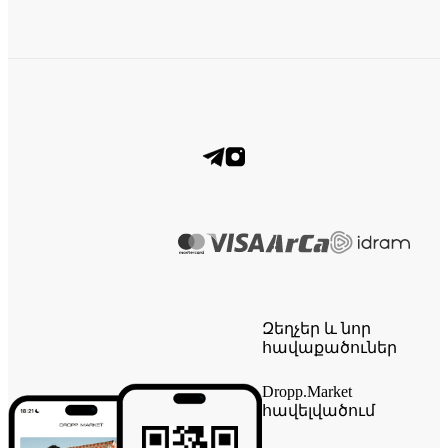
Զեղչեր և նոր
հավաքածուներ
Dropp.Market
հավելվածում