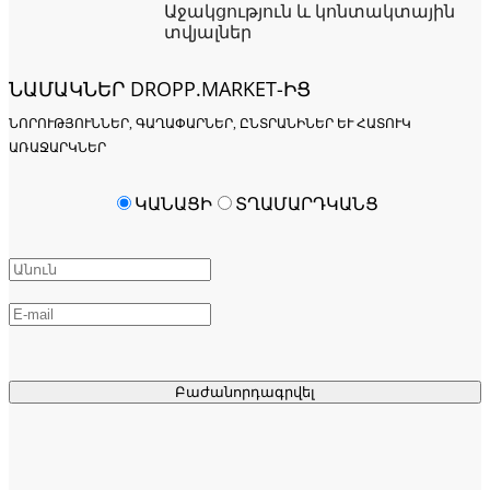
Աջակցություն և կոնտակտային
տվյալներ
ՆԱՄԱԿՆԵՐ DROPP.MARKET-ԻՑ
ՆՈՐՈՒԹՅՈՒՆՆԵՐ, ԳԱՂԱՓԱՐՆԵՐ, ԸՆՏՐԱՆԻՆԵՐ ԵՒ ՀԱՏՈՒԿ Ա
ՌԱՋԱՐԿՆԵՐ
ԿԱՆԱՑԻ
ՏՂԱՄԱՐԴԿԱՆՑ
Բաժանորդագրվել