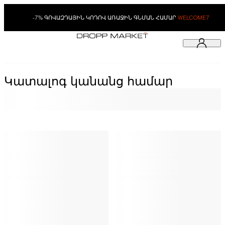
-7% ԳՈՎԱԶԴԱՅԻՆ ԿՈԴՈՎ ԱՌԱՋԻՆ ԳՆՄԱՆ ՀԱՄԱՐ
WELCOME7
Կատալոգ կանանց համար