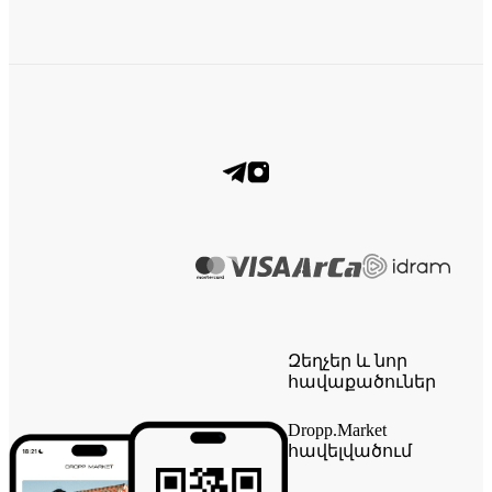
Զեղչեր և նոր
հավաքածուներ
Dropp.Market
հավելվածում