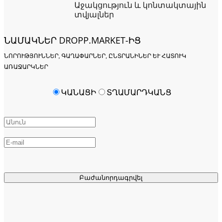
Աջակցություն և կոնտակտային
տվյալներ
ՆԱՄԱԿՆԵՐ DROPP.MARKET-ԻՑ
ՆՈՐՈՒԹՅՈՒՆՆԵՐ, ԳԱՂԱՓԱՐՆԵՐ, ԸՆՏՐԱՆԻՆԵՐ ԵՒ ՀԱՏՈՒԿ Ա
ՌԱՋԱՐԿՆԵՐ
ԿԱՆԱՑԻ
ՏՂԱՄԱՐԴԿԱՆՑ
Բաժանորդագրվել