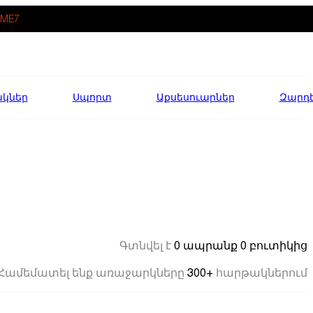
ME7
ակներ
Սպորտ
Աքսեսուարներ
Զարդ
0 ապրանք
0 բուտիկից
Գտնվել է
300+
Համեմատել ենք առաջարկները
հարթակներում