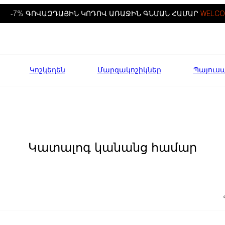
-7% ԳՈՎԱԶԴԱՅԻՆ ԿՈԴՈՎ ԱՌԱՋԻՆ ԳՆՄԱՆ ՀԱՄԱՐ
WELCO
Կոշկեղեն
Մարզակոշիկներ
Պայուս
Կատալոգ կանանց համար