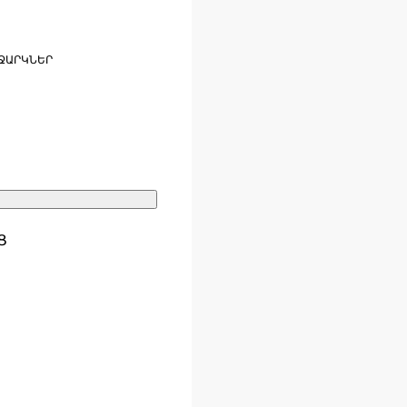
ՋԱՐԿՆԵՐ
Ց