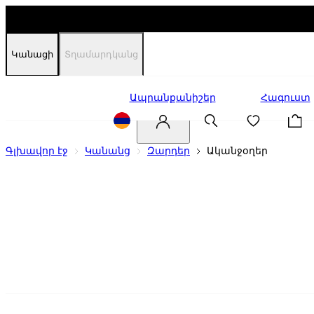
Կանացի
Տղամարդկանց
Զեղչեր
Ապրանքանիշեր
Հագուստ
Գլխավոր էջ
Կանանց
Զարդեր
Ականջօղեր