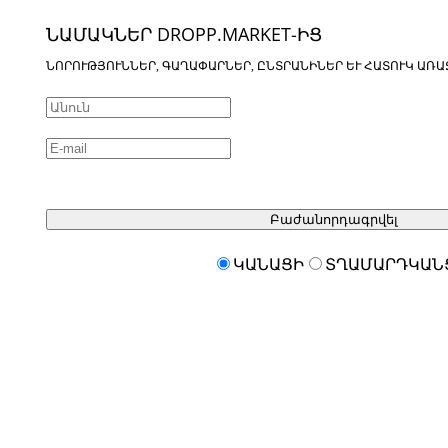
ՆԱՄԱԿՆԵՐ DROPP.MARKET-ԻՑ
ՆՈՐՈՒԹՅՈՒՆՆԵՐ, ԳԱՂԱՓԱՐՆԵՐ, ԸՆՏՐԱՆԻՆԵՐ ԵՒ ՀԱՏՈՒԿ ԱՌԱ
Բաժանորդագրվել
ԿԱՆԱՑԻ
ՏՂԱՄԱՐԴԿԱՆ