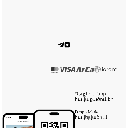
Զեղչեր և նոր
հավաքածուներ
Dropp.Market
հավելվածում