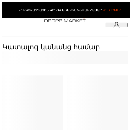
-7% ԳՈՎԱԶԴԱՅԻՆ ԿՈԴՈՎ ԱՌԱՋԻՆ ԳՆՄԱՆ ՀԱՄԱՐ
WELCOME7
Կատալոգ կանանց համար