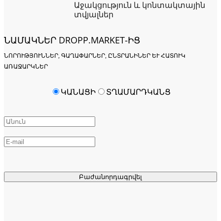
Աջակցություն և կոնտակտային
տվյալներ
ՆԱՄԱԿՆԵՐ DROPP.MARKET-ԻՑ
ՆՈՐՈՒԹՅՈՒՆՆԵՐ, ԳԱՂԱՓԱՐՆԵՐ, ԸՆՏՐԱՆԻՆԵՐ ԵՒ ՀԱՏՈՒԿ Ա
ՌԱՋԱՐԿՆԵՐ
ԿԱՆԱՑԻ
ՏՂԱՄԱՐԴԿԱՆՑ
Բաժանորդագրվել