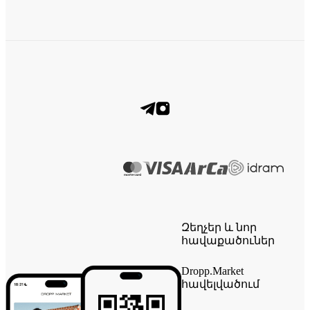
Զեղչեր և նոր
հավաքածուներ
Dropp.Market
հավելվածում