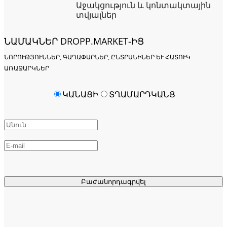
Աջակցություն և կոնտակտային
տվյալներ
ՆԱՄԱԿՆԵՐ DROPP.MARKET-ԻՑ
ՆՈՐՈՒԹՅՈՒՆՆԵՐ, ԳԱՂԱՓԱՐՆԵՐ, ԸՆՏՐԱՆԻՆԵՐ ԵՒ ՀԱՏՈՒԿ Ա
ՌԱՋԱՐԿՆԵՐ
ԿԱՆԱՑԻ
ՏՂԱՄԱՐԴԿԱՆՑ
Բաժանորդագրվել