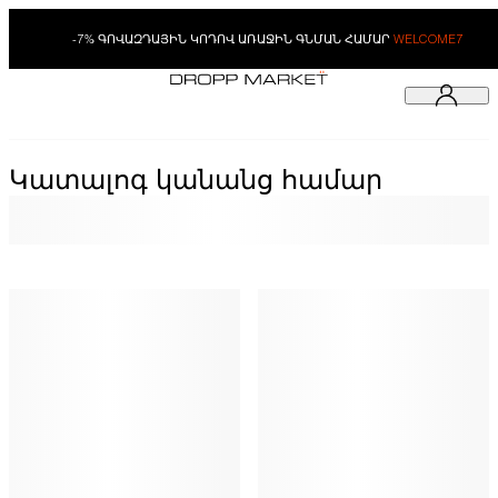
-7% ԳՈՎԱԶԴԱՅԻՆ ԿՈԴՈՎ ԱՌԱՋԻՆ ԳՆՄԱՆ ՀԱՄԱՐ
WELCOME7
Կատալոգ կանանց համար