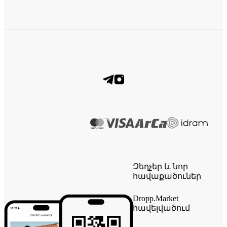
Զեղչեր և նոր
հավաքածուներ
Dropp.Market
հավելվածում