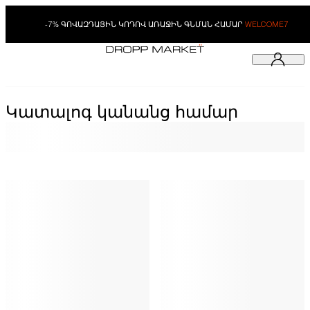
-7% ԳՈՎԱԶԴԱՅԻՆ ԿՈԴՈՎ ԱՌԱՋԻՆ ԳՆՄԱՆ ՀԱՄԱՐ
WELCOME7
Կատալոգ կանանց համար