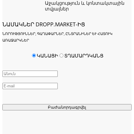
Աջակցություն և կոնտակտային
տվյալներ
ՆԱՄԱԿՆԵՐ DROPP.MARKET-ԻՑ
ՆՈՐՈՒԹՅՈՒՆՆԵՐ, ԳԱՂԱՓԱՐՆԵՐ, ԸՆՏՐԱՆԻՆԵՐ ԵՒ ՀԱՏՈՒԿ Ա
ՌԱՋԱՐԿՆԵՐ
ԿԱՆԱՑԻ
ՏՂԱՄԱՐԴԿԱՆՑ
Բաժանորդագրվել