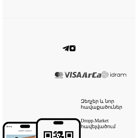
Զեղչեր և նոր
հավաքածուներ
Dropp.Market
հավելվածում