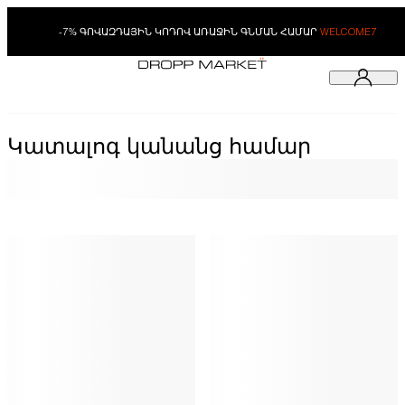
-7% ԳՈՎԱԶԴԱՅԻՆ ԿՈԴՈՎ ԱՌԱՋԻՆ ԳՆՄԱՆ ՀԱՄԱՐ
WELCOME7
Կատալոգ կանանց համար