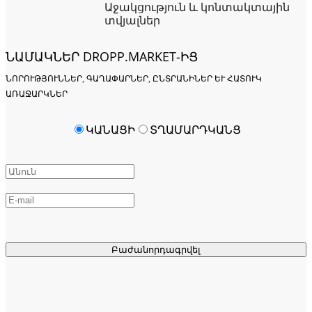
Աջակցություն և կոնտակտային
տվյալներ
ՆԱՄԱԿՆԵՐ DROPP.MARKET-ԻՑ
ՆՈՐՈՒԹՅՈՒՆՆԵՐ, ԳԱՂԱՓԱՐՆԵՐ, ԸՆՏՐԱՆԻՆԵՐ ԵՒ ՀԱՏՈՒԿ Ա
ՌԱՋԱՐԿՆԵՐ
ԿԱՆԱՑԻ
ՏՂԱՄԱՐԴԿԱՆՑ
Բաժանորդագրվել