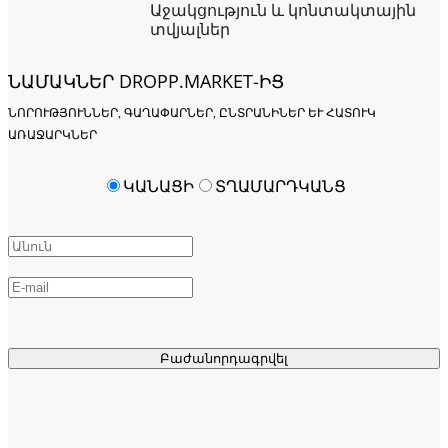
Աջակցություն և կոնտակտային
տվյալներ
ՆԱՄԱԿՆԵՐ DROPP.MARKET-ԻՑ
ՆՈՐՈՒԹՅՈՒՆՆԵՐ, ԳԱՂԱՓԱՐՆԵՐ, ԸՆՏՐԱՆԻՆԵՐ ԵՒ ՀԱՏՈՒԿ Ա
ՌԱՋԱՐԿՆԵՐ
ԿԱՆԱՑԻ
ՏՂԱՄԱՐԴԿԱՆՑ
Բաժանորդագրվել