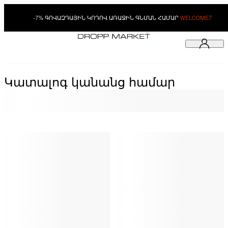
-7% ԳՈՎԱԶԴԱՅԻՆ ԿՈԴՈՎ ԱՌԱՋԻՆ ԳՆՄԱՆ ՀԱՄԱՐ
WELCOME7
Կատալոգ կանանց համար