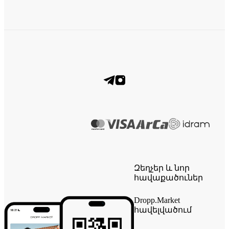
Զեղչեր և նոր
հավաքածուներ
Dropp.Market
հավելվածում