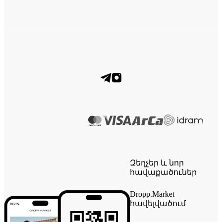
Զեղչեր և նոր
հավաքածուներ
Dropp.Market
հավելվածում