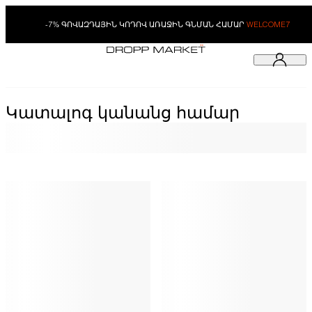
-7% ԳՈՎԱԶԴԱՅԻՆ ԿՈԴՈՎ ԱՌԱՋԻՆ ԳՆՄԱՆ ՀԱՄԱՐ
WELCOME7
Կատալոգ կանանց համար