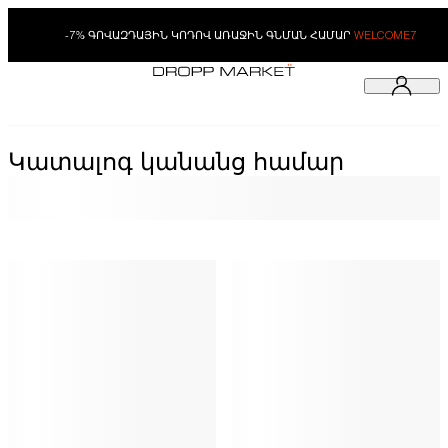
-7% ԳՈՎԱԶԴԱՅԻՆ ԿՈԴՈՎ ԱՌԱՋԻՆ ԳՆՄԱՆ ՀԱՄԱՐ
WELCOME7
Կատալոգ կանանց համար