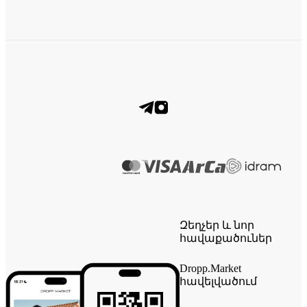
Զեղչեր և նոր
հավաքածուներ
Dropp.Market
հավելվածում