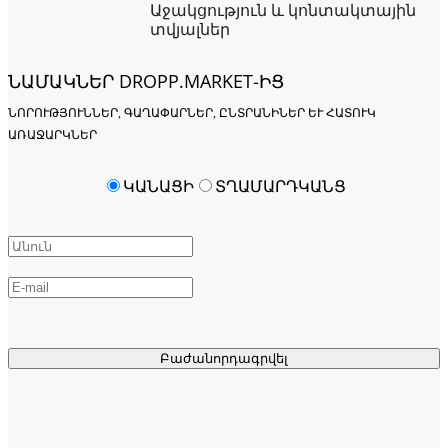
Աջակցություն և կոնտակտային
տվյալներ
ՆԱՄԱԿՆԵՐ DROPP.MARKET-ԻՑ
ՆՈՐՈՒԹՅՈՒՆՆԵՐ, ԳԱՂԱՓԱՐՆԵՐ, ԸՆՏՐԱՆԻՆԵՐ ԵՒ ՀԱՏՈՒԿ Ա
ՌԱՋԱՐԿՆԵՐ
ԿԱՆԱՑԻ
ՏՂԱՄԱՐԴԿԱՆՑ
Բաժանորդագրվել