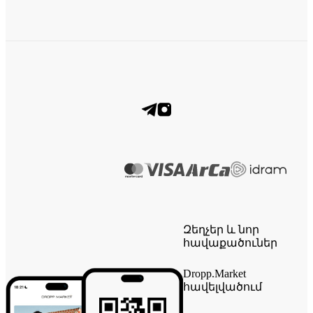
Զեղչեր և նոր
հավաքածուներ
Dropp.Market
հավելվածում