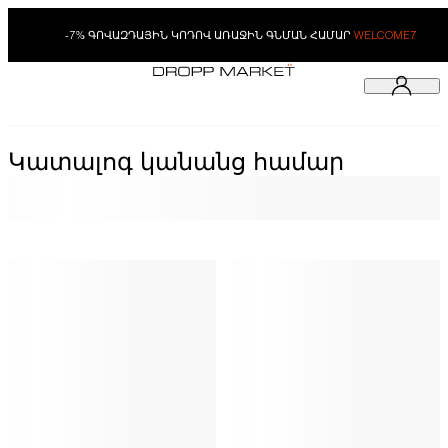
-7% ԳՈՎԱԶԴԱՅԻՆ ԿՈԴՈՎ ԱՌԱՋԻՆ ԳՆՄԱՆ ՀԱՄԱՐ
WELCOME7
Կատալոգ կանանց համար