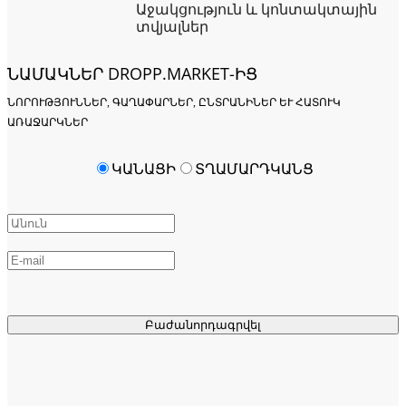
Աջակցություն և կոնտակտային
տվյալներ
ՆԱՄԱԿՆԵՐ DROPP.MARKET-ԻՑ
ՆՈՐՈՒԹՅՈՒՆՆԵՐ, ԳԱՂԱՓԱՐՆԵՐ, ԸՆՏՐԱՆԻՆԵՐ ԵՒ ՀԱՏՈՒԿ Ա
ՌԱՋԱՐԿՆԵՐ
ԿԱՆԱՑԻ
ՏՂԱՄԱՐԴԿԱՆՑ
Բաժանորդագրվել