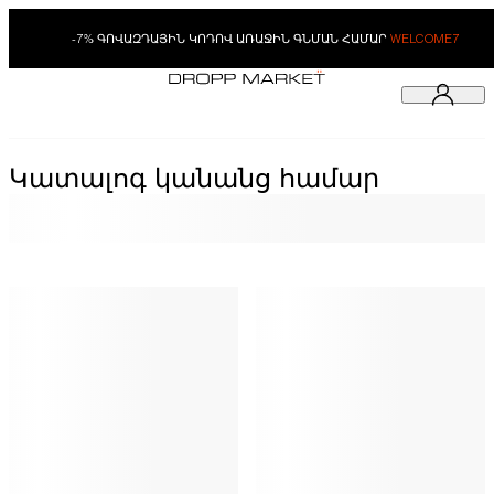
-7% ԳՈՎԱԶԴԱՅԻՆ ԿՈԴՈՎ ԱՌԱՋԻՆ ԳՆՄԱՆ ՀԱՄԱՐ
WELCOME7
Կատալոգ կանանց համար