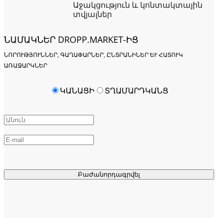
Աջակցություն և կոնտակտային
տվյալներ
ՆԱՄԱԿՆԵՐ DROPP.MARKET-ԻՑ
ՆՈՐՈՒԹՅՈՒՆՆԵՐ, ԳԱՂԱՓԱՐՆԵՐ, ԸՆՏՐԱՆԻՆԵՐ ԵՒ ՀԱՏՈՒԿ Ա
ՌԱՋԱՐԿՆԵՐ
ԿԱՆԱՑԻ
ՏՂԱՄԱՐԴԿԱՆՑ
Բաժանորդագրվել