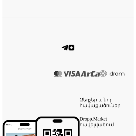
Զեղչեր և նոր
հավաքածուներ
Dropp.Market
հավելվածում