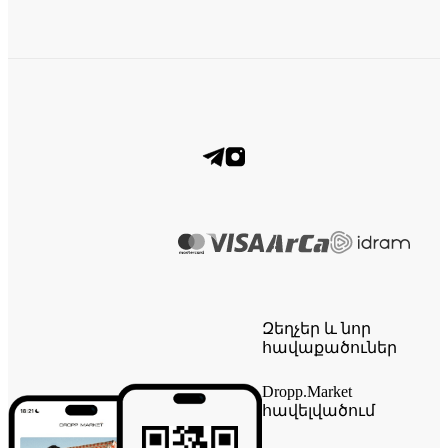
Զեղչեր և նոր
հավաքածուներ
Dropp.Market
հավելվածում