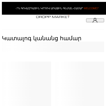
-7% ԳՈՎԱԶԴԱՅԻՆ ԿՈԴՈՎ ԱՌԱՋԻՆ ԳՆՄԱՆ ՀԱՄԱՐ
WELCOME7
Կատալոգ կանանց համար