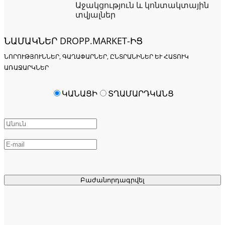
Աջակցություն և կոնտակտային
տվյալներ
ՆԱՄԱԿՆԵՐ DROPP.MARKET-ԻՑ
ՆՈՐՈՒԹՅՈՒՆՆԵՐ, ԳԱՂԱՓԱՐՆԵՐ, ԸՆՏՐԱՆԻՆԵՐ ԵՒ ՀԱՏՈՒԿ Ա
ՌԱՋԱՐԿՆԵՐ
ԿԱՆԱՑԻ
ՏՂԱՄԱՐԴԿԱՆՑ
Բաժանորդագրվել