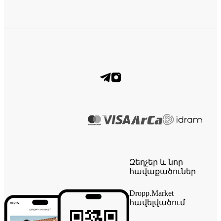
Զեղչեր և նոր
հավաքածուներ
Dropp.Market
հավելվածում