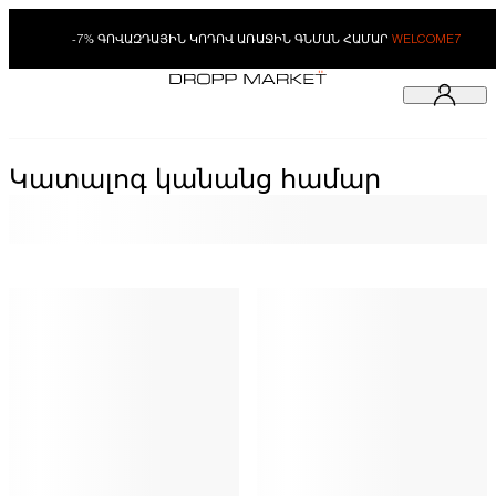
-7% ԳՈՎԱԶԴԱՅԻՆ ԿՈԴՈՎ ԱՌԱՋԻՆ ԳՆՄԱՆ ՀԱՄԱՐ
WELCOME7
Կատալոգ կանանց համար