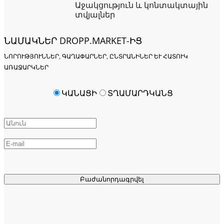
Աջակցություն և կոնտակտային
տվյալներ
ՆԱՄԱԿՆԵՐ DROPP.MARKET-ԻՑ
ՆՈՐՈՒԹՅՈՒՆՆԵՐ, ԳԱՂԱՓԱՐՆԵՐ, ԸՆՏՐԱՆԻՆԵՐ ԵՒ ՀԱՏՈՒԿ Ա
ՌԱՋԱՐԿՆԵՐ
ԿԱՆԱՑԻ
ՏՂԱՄԱՐԴԿԱՆՑ
Բաժանորդագրվել