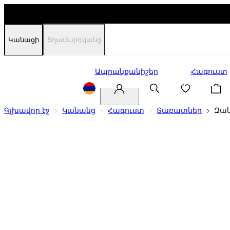
Կանացի
Տղամարդկանց
Զեղչեր
Ապրանքանիշեր
Հագուստ
Գլխավոր էջ
Կանանց
Հագուստ
Տաբատներ
Զա