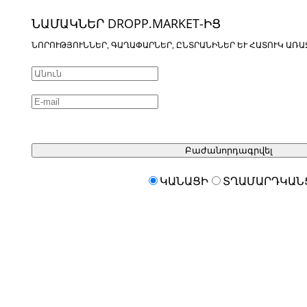
ՆԱՄԱԿՆԵՐ DROPP.MARKET-ԻՑ
ՆՈՐՈՒԹՅՈՒՆՆԵՐ, ԳԱՂԱՓԱՐՆԵՐ, ԸՆՏՐԱՆԻՆԵՐ ԵՒ ՀԱՏՈՒԿ ԱՌԱ
Բաժանորդագրվել
ԿԱՆԱՑԻ
ՏՂԱՄԱՐԴԿԱՆ