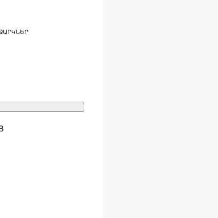
ՋԱՐԿՆԵՐ
Ց