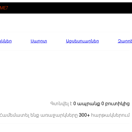
ME7
ակներ
Սպորտ
Աքսեսուարներ
Զարդ
0 ապրանք
0 բուտիկից
Գտնվել է
300+
Համեմատել ենք առաջարկները
հարթակներում