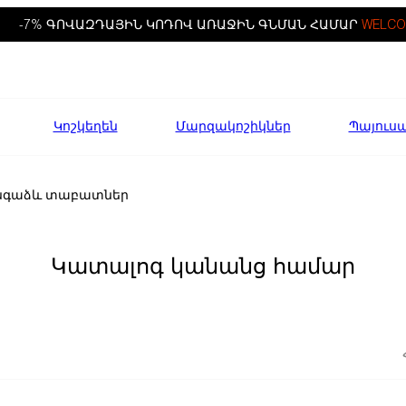
-7% ԳՈՎԱԶԴԱՅԻՆ ԿՈԴՈՎ ԱՌԱՋԻՆ ԳՆՄԱՆ ՀԱՄԱՐ
WELCO
Կոշկեղեն
Մարզակոշիկներ
Պայուս
նգաձև տաբատներ
Կատալոգ կանանց համար