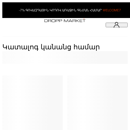
-7% ԳՈՎԱԶԴԱՅԻՆ ԿՈԴՈՎ ԱՌԱՋԻՆ ԳՆՄԱՆ ՀԱՄԱՐ
WELCOME7
Կատալոգ կանանց համար