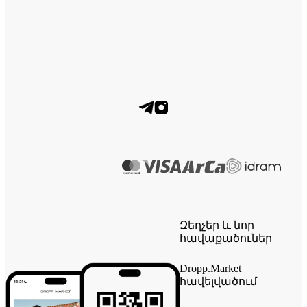
Զեղչեր և նոր
հավաքածուներ
Dropp.Market
հավելվածում