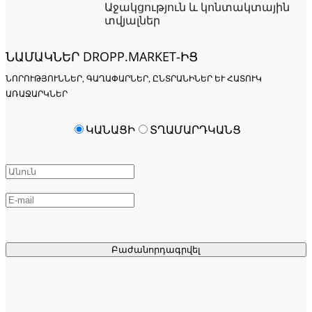
Աջակցություն և կոնտակտային
տվյալներ
ՆԱՄԱԿՆԵՐ DROPP.MARKET-ԻՑ
ՆՈՐՈՒԹՅՈՒՆՆԵՐ, ԳԱՂԱՓԱՐՆԵՐ, ԸՆՏՐԱՆԻՆԵՐ ԵՒ ՀԱՏՈՒԿ Ա
ՌԱՋԱՐԿՆԵՐ
ԿԱՆԱՑԻ
ՏՂԱՄԱՐԴԿԱՆՑ
Բաժանորդագրվել