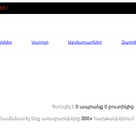
ME7
ակներ
Սպորտ
Աքսեսուարներ
Զարդ
0 ապրանք
0 բուտիկից
Գտնվել է
300+
Համեմատել ենք առաջարկները
հարթակներում