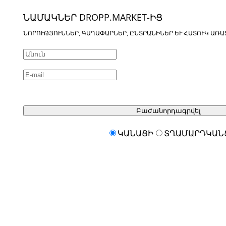
ՆԱՄԱԿՆԵՐ DROPP.MARKET-ԻՑ
ՆՈՐՈՒԹՅՈՒՆՆԵՐ, ԳԱՂԱՓԱՐՆԵՐ, ԸՆՏՐԱՆԻՆԵՐ ԵՒ ՀԱՏՈՒԿ ԱՌԱ
Բաժանորդագրվել
ԿԱՆԱՑԻ
ՏՂԱՄԱՐԴԿԱՆ