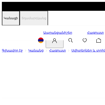
Կանացի
Տղամարդկանց
Զեղչեր
Ապրանքանիշեր
Հագուստ
Գլխավոր էջ
Կանանց
Հագուստ
Սվիտերներ և տրի