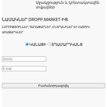
Աջակցություն և կոնտակտային
տվյալներ
ՆԱՄԱԿՆԵՐ DROPP.MARKET-ԻՑ
ՆՈՐՈՒԹՅՈՒՆՆԵՐ, ԳԱՂԱՓԱՐՆԵՐ, ԸՆՏՐԱՆԻՆԵՐ ԵՒ ՀԱՏՈՒԿ Ա
ՌԱՋԱՐԿՆԵՐ
ԿԱՆԱՑԻ
ՏՂԱՄԱՐԴԿԱՆՑ
Բաժանորդագրվել