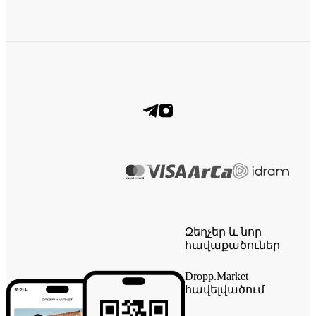
Զեղչեր և նոր
հավաքածուներ
Dropp.Market
հավելվածում