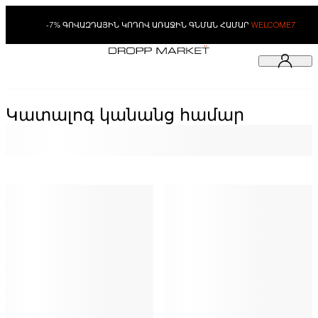
-7% ԳՈՎԱԶԴԱՅԻՆ ԿՈԴՈՎ ԱՌԱՋԻՆ ԳՆՄԱՆ ՀԱՄԱՐ
WELCOME7
Կատալոգ կանանց համար