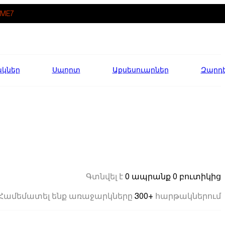
ME7
ակներ
Սպորտ
Աքսեսուարներ
Զարդ
0 ապրանք
0 բուտիկից
Գտնվել է
300+
Համեմատել ենք առաջարկները
հարթակներում