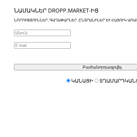
ՆԱՄԱԿՆԵՐ DROPP.MARKET-ԻՑ
ՆՈՐՈՒԹՅՈՒՆՆԵՐ, ԳԱՂԱՓԱՐՆԵՐ, ԸՆՏՐԱՆԻՆԵՐ ԵՒ ՀԱՏՈՒԿ ԱՌԱ
Բաժանորդագրվել
ԿԱՆԱՑԻ
ՏՂԱՄԱՐԴԿԱՆ