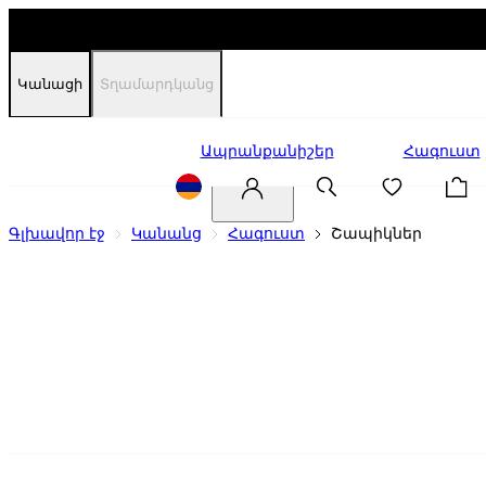
Կանացի
Տղամարդկանց
Զեղչեր
Ապրանքանիշեր
Հագուստ
Գլխավոր էջ
Կանանց
Հագուստ
Շապիկներ