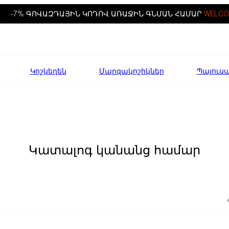
-7% ԳՈՎԱԶԴԱՅԻՆ ԿՈԴՈՎ ԱՌԱՋԻՆ ԳՆՄԱՆ ՀԱՄԱՐ
WELCO
Կոշկեղեն
Մարզակոշիկներ
Պայուս
Կատալոգ կանանց համար