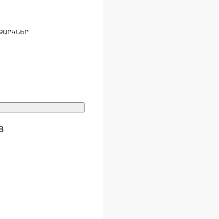
ՋԱՐԿՆԵՐ
Ց