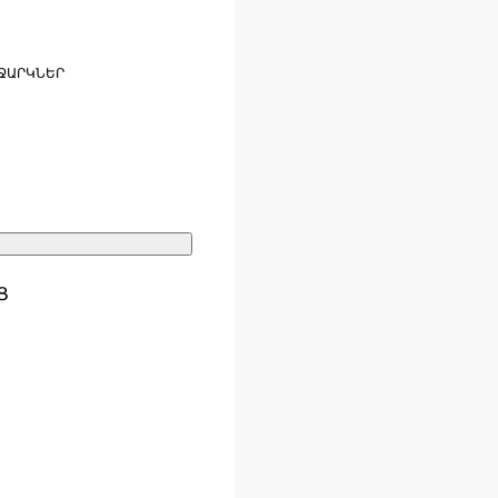
ՋԱՐԿՆԵՐ
Ց