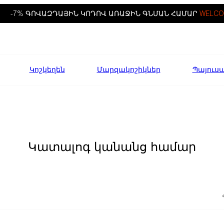
-7% ԳՈՎԱԶԴԱՅԻՆ ԿՈԴՈՎ ԱՌԱՋԻՆ ԳՆՄԱՆ ՀԱՄԱՐ
WELCO
Կոշկեղեն
Մարզակոշիկներ
Պայուս
Կատալոգ կանանց համար