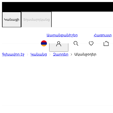
Կանացի
Տղամարդկանց
Զեղչեր
Ապրանքանիշեր
Հագուստ
Գլխավոր էջ
Կանանց
Զարդեր
Ականջօղեր