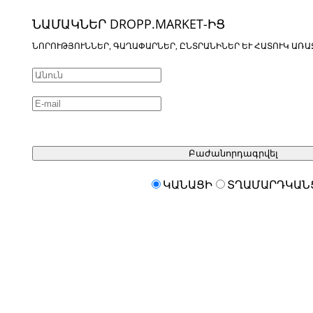
ՆԱՄԱԿՆԵՐ DROPP.MARKET-ԻՑ
ՆՈՐՈՒԹՅՈՒՆՆԵՐ, ԳԱՂԱՓԱՐՆԵՐ, ԸՆՏՐԱՆԻՆԵՐ ԵՒ ՀԱՏՈՒԿ ԱՌԱ
Բաժանորդագրվել
ԿԱՆԱՑԻ
ՏՂԱՄԱՐԴԿԱՆ