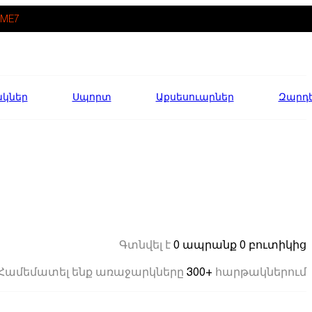
ME7
ակներ
Սպորտ
Աքսեսուարներ
Զարդ
0 ապրանք
0 բուտիկից
Գտնվել է
300+
Համեմատել ենք առաջարկները
հարթակներում