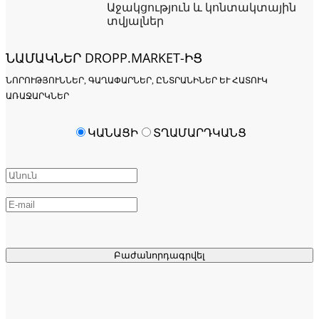
Աջակցություն և կոնտակտային
տվյալներ
ՆԱՄԱԿՆԵՐ DROPP.MARKET-ԻՑ
ՆՈՐՈՒԹՅՈՒՆՆԵՐ, ԳԱՂԱՓԱՐՆԵՐ, ԸՆՏՐԱՆԻՆԵՐ ԵՒ ՀԱՏՈՒԿ Ա
ՌԱՋԱՐԿՆԵՐ
ԿԱՆԱՑԻ
ՏՂԱՄԱՐԴԿԱՆՑ
Բաժանորդագրվել