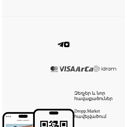
Զեղչեր և նոր
հավաքածուներ
Dropp.Market
հավելվածում