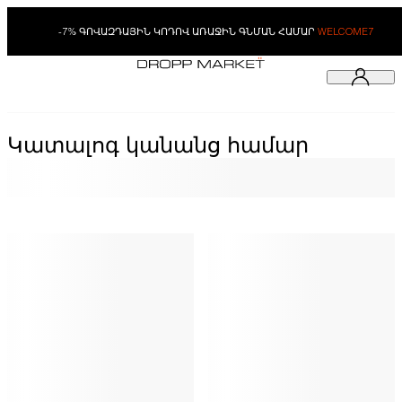
-7% ԳՈՎԱԶԴԱՅԻՆ ԿՈԴՈՎ ԱՌԱՋԻՆ ԳՆՄԱՆ ՀԱՄԱՐ
WELCOME7
Կատալոգ կանանց համար