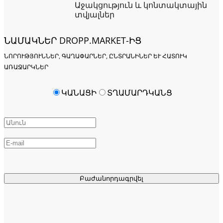
Աջակցություն և կոնտակտային
տվյալներ
ՆԱՄԱԿՆԵՐ DROPP.MARKET-ԻՑ
ՆՈՐՈՒԹՅՈՒՆՆԵՐ, ԳԱՂԱՓԱՐՆԵՐ, ԸՆՏՐԱՆԻՆԵՐ ԵՒ ՀԱՏՈՒԿ Ա
ՌԱՋԱՐԿՆԵՐ
ԿԱՆԱՑԻ
ՏՂԱՄԱՐԴԿԱՆՑ
Բաժանորդագրվել