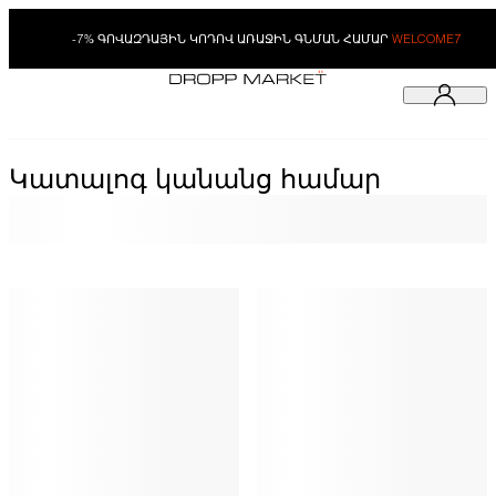
-7% ԳՈՎԱԶԴԱՅԻՆ ԿՈԴՈՎ ԱՌԱՋԻՆ ԳՆՄԱՆ ՀԱՄԱՐ
WELCOME7
Կատալոգ կանանց համար