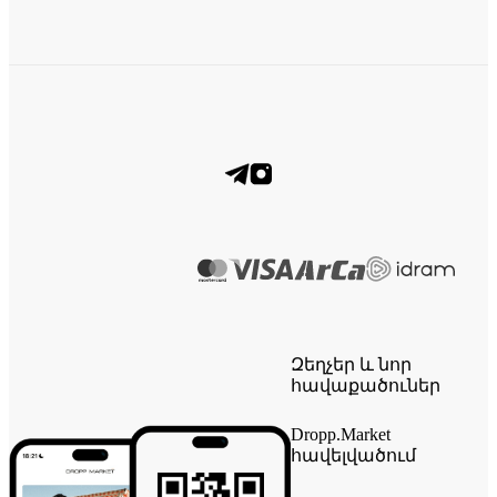
Զեղչեր և նոր
հավաքածուներ
Dropp.Market
հավելվածում