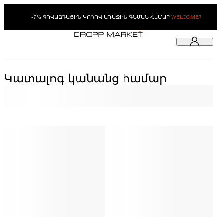
-7% ԳՈՎԱԶԴԱՅԻՆ ԿՈԴՈՎ ԱՌԱՋԻՆ ԳՆՄԱՆ ՀԱՄԱՐ
WELCOME7
Կատալոգ կանանց համար