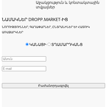
Աջակցություն և կոնտակտային
տվյալներ
ՆԱՄԱԿՆԵՐ DROPP.MARKET-ԻՑ
ՆՈՐՈՒԹՅՈՒՆՆԵՐ, ԳԱՂԱՓԱՐՆԵՐ, ԸՆՏՐԱՆԻՆԵՐ ԵՒ ՀԱՏՈՒԿ Ա
ՌԱՋԱՐԿՆԵՐ
ԿԱՆԱՑԻ
ՏՂԱՄԱՐԴԿԱՆՑ
Բաժանորդագրվել