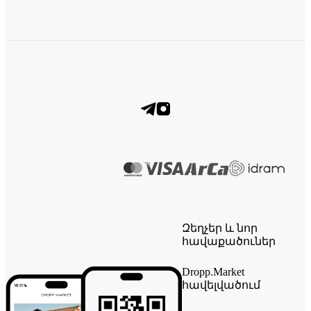
Զեղչեր և նոր
հավաքածուներ
Dropp.Market
հավելվածում