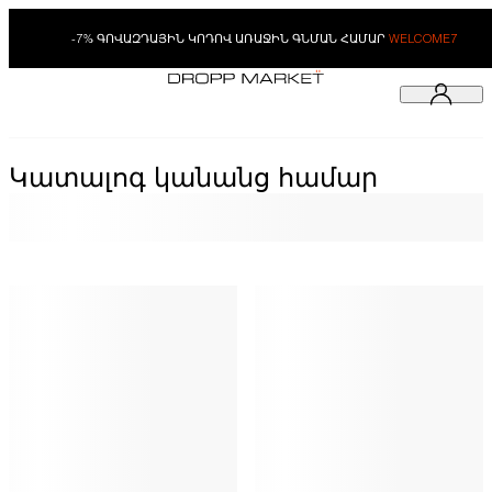
-7% ԳՈՎԱԶԴԱՅԻՆ ԿՈԴՈՎ ԱՌԱՋԻՆ ԳՆՄԱՆ ՀԱՄԱՐ
WELCOME7
Կատալոգ կանանց համար