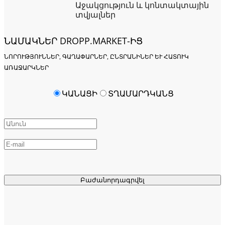
Աջակցություն և կոնտակտային
տվյալներ
ՆԱՄԱԿՆԵՐ DROPP.MARKET-ԻՑ
ՆՈՐՈՒԹՅՈՒՆՆԵՐ, ԳԱՂԱՓԱՐՆԵՐ, ԸՆՏՐԱՆԻՆԵՐ ԵՒ ՀԱՏՈՒԿ Ա
ՌԱՋԱՐԿՆԵՐ
ԿԱՆԱՑԻ
ՏՂԱՄԱՐԴԿԱՆՑ
Բաժանորդագրվել