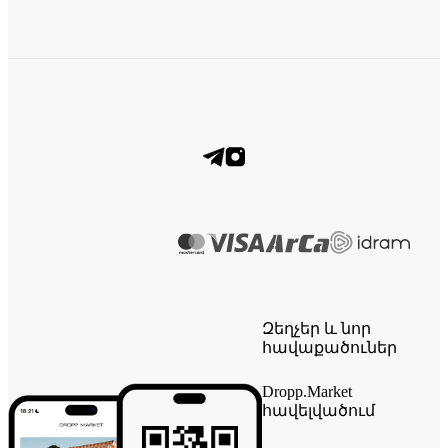
Զեղչեր և նոր
հավաքածուներ
Dropp.Market
հավելվածում