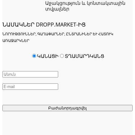
Աջակցություն և կոնտակտային
տվյալներ
ՆԱՄԱԿՆԵՐ DROPP.MARKET-ԻՑ
ՆՈՐՈՒԹՅՈՒՆՆԵՐ, ԳԱՂԱՓԱՐՆԵՐ, ԸՆՏՐԱՆԻՆԵՐ ԵՒ ՀԱՏՈՒԿ Ա
ՌԱՋԱՐԿՆԵՐ
ԿԱՆԱՑԻ
ՏՂԱՄԱՐԴԿԱՆՑ
Բաժանորդագրվել