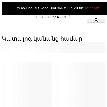
-7% ԳՈՎԱԶԴԱՅԻՆ ԿՈԴՈՎ ԱՌԱՋԻՆ ԳՆՄԱՆ ՀԱՄԱՐ
WELCOME7
Կատալոգ կանանց համար