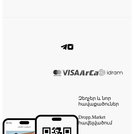
Զեղչեր և նոր
հավաքածուներ
Dropp.Market
հավելվածում