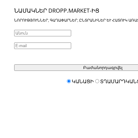
ՆԱՄԱԿՆԵՐ DROPP.MARKET-ԻՑ
ՆՈՐՈՒԹՅՈՒՆՆԵՐ, ԳԱՂԱՓԱՐՆԵՐ, ԸՆՏՐԱՆԻՆԵՐ ԵՒ ՀԱՏՈՒԿ ԱՌԱ
Բաժանորդագրվել
ԿԱՆԱՑԻ
ՏՂԱՄԱՐԴԿԱՆ