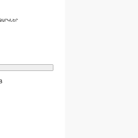
ՋԱՐԿՆԵՐ
Ց