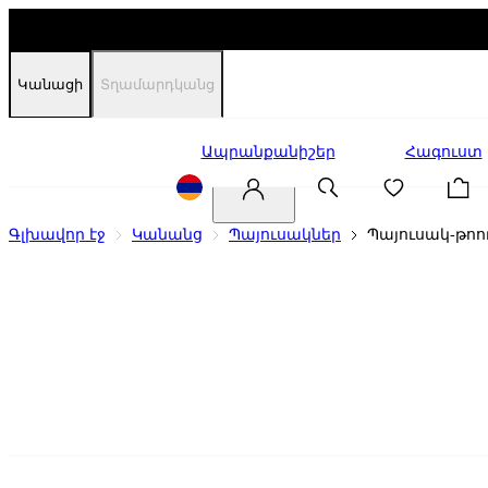
Կանացի
Տղամարդկանց
Զեղչեր
Ապրանքանիշեր
Հագուստ
Գլխավոր էջ
Կանանց
Պայուսակներ
Պայուսակ-թոո