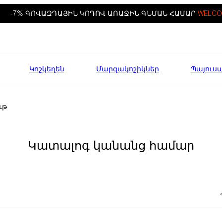
-7% ԳՈՎԱԶԴԱՅԻՆ ԿՈԴՈՎ ԱՌԱՋԻՆ ԳՆՄԱՆ ՀԱՄԱՐ
WELCO
Կոշկեղեն
Մարզակոշիկներ
Պայուս
ւթ
Կատալոգ կանանց համար