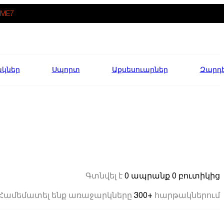
ME7
ակներ
Սպորտ
Աքսեսուարներ
Զարդ
0 ապրանք
0 բուտիկից
Գտնվել է
300+
Համեմատել ենք առաջարկները
հարթակներում