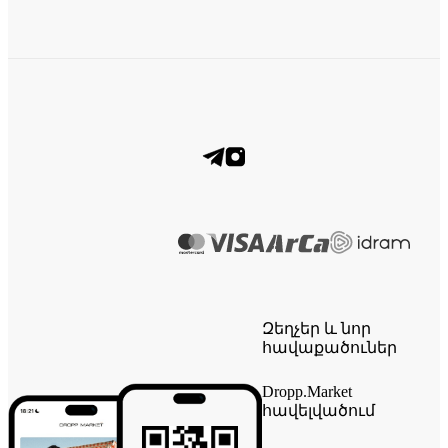
Զեղչեր և նոր
հավաքածուներ
Dropp.Market
հավելվածում