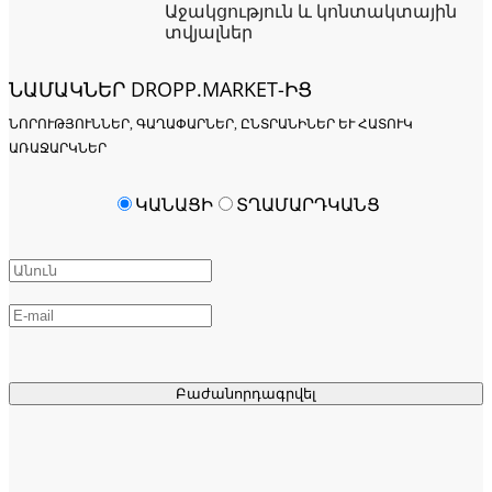
Աջակցություն և կոնտակտային
տվյալներ
ՆԱՄԱԿՆԵՐ DROPP.MARKET-ԻՑ
ՆՈՐՈՒԹՅՈՒՆՆԵՐ, ԳԱՂԱՓԱՐՆԵՐ, ԸՆՏՐԱՆԻՆԵՐ ԵՒ ՀԱՏՈՒԿ Ա
ՌԱՋԱՐԿՆԵՐ
ԿԱՆԱՑԻ
ՏՂԱՄԱՐԴԿԱՆՑ
Բաժանորդագրվել