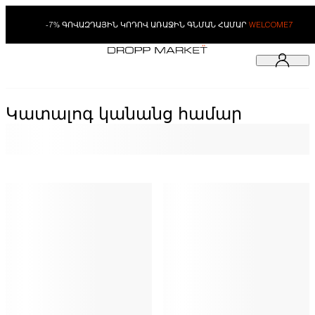
-7% ԳՈՎԱԶԴԱՅԻՆ ԿՈԴՈՎ ԱՌԱՋԻՆ ԳՆՄԱՆ ՀԱՄԱՐ
WELCOME7
Կատալոգ կանանց համար