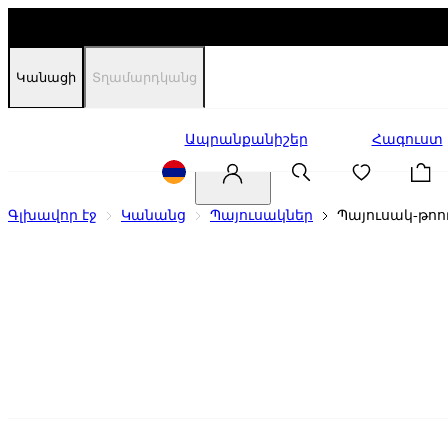
Կանացի
Տղամարդկանց
Զեղչեր
Ապրանքանիշեր
Հագուստ
Գլխավոր էջ
Կանանց
Պայուսակներ
Պայուսակ-թոո