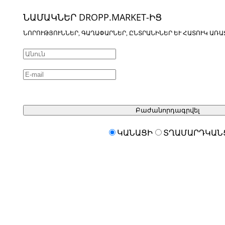
ՆԱՄԱԿՆԵՐ DROPP.MARKET-ԻՑ
ՆՈՐՈՒԹՅՈՒՆՆԵՐ, ԳԱՂԱՓԱՐՆԵՐ, ԸՆՏՐԱՆԻՆԵՐ ԵՒ ՀԱՏՈՒԿ ԱՌԱ
Բաժանորդագրվել
ԿԱՆԱՑԻ
ՏՂԱՄԱՐԴԿԱՆ