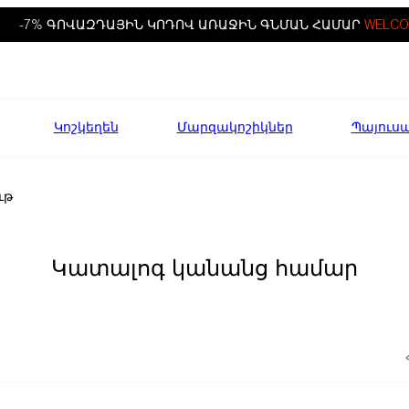
-7% ԳՈՎԱԶԴԱՅԻՆ ԿՈԴՈՎ ԱՌԱՋԻՆ ԳՆՄԱՆ ՀԱՄԱՐ
WELCO
Կոշկեղեն
Մարզակոշիկներ
Պայուս
ւթ
Կատալոգ կանանց համար