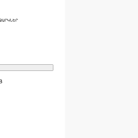
ՋԱՐԿՆԵՐ
Ց