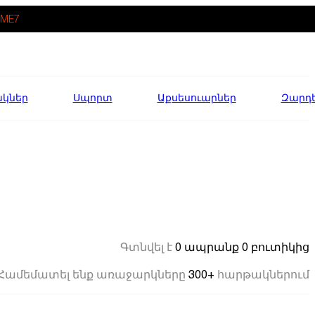
ME7
ակներ
Սպորտ
Աքսեսուարներ
Զարդ
0 ապրանք
0 բուտիկից
Գտնվել է
300+
Համեմատել ենք առաջարկները
հարթակներում