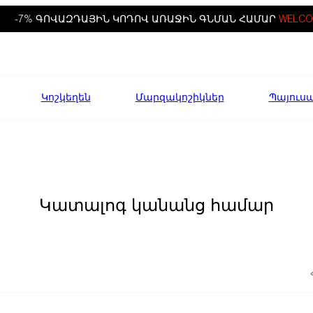
-7% ԳՈՎԱԶԴԱՅԻՆ ԿՈԴՈՎ ԱՌԱՋԻՆ ԳՆՄԱՆ ՀԱՄԱՐ
WELCO
Կոշկեղեն
Մարզակոշիկներ
Պայուս
Կատալոգ կանանց համար