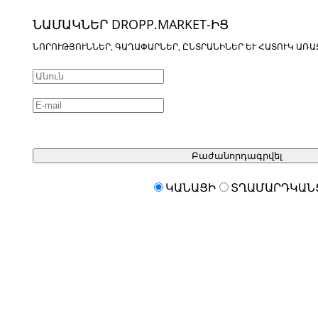
ՆԱՄԱԿՆԵՐ DROPP.MARKET-ԻՑ
ՆՈՐՈՒԹՅՈՒՆՆԵՐ, ԳԱՂԱՓԱՐՆԵՐ, ԸՆՏՐԱՆԻՆԵՐ ԵՒ ՀԱՏՈՒԿ ԱՌԱ
Բաժանորդագրվել
ԿԱՆԱՑԻ
ՏՂԱՄԱՐԴԿԱՆ