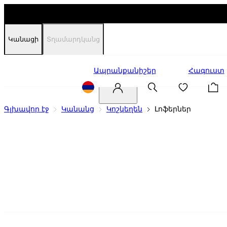
Կանացի
Տղամարդկանց
Զեղչեր
Ապրանքանիշեր
Հագուստ
Գլխավոր էջ
Կանանց
Կոշկեղեն
Լոֆերներ