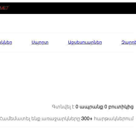
ME7
ակներ
Սպորտ
Աքսեսուարներ
Զարդ
0 ապրանք
0 բուտիկից
Գտնվել է
300+
Համեմատել ենք առաջարկները
հարթակներում