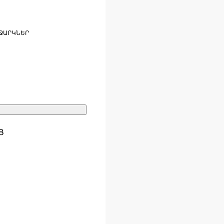
ՋԱՐԿՆԵՐ
Ց