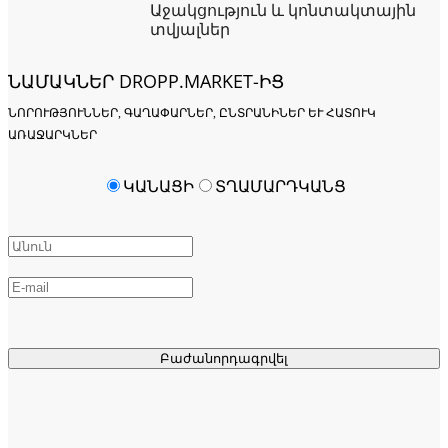
Աջակցություն և կոնտակտային
տվյալներ
ՆԱՄԱԿՆԵՐ DROPP.MARKET-ԻՑ
ՆՈՐՈՒԹՅՈՒՆՆԵՐ, ԳԱՂԱՓԱՐՆԵՐ, ԸՆՏՐԱՆԻՆԵՐ ԵՒ ՀԱՏՈՒԿ Ա
ՌԱՋԱՐԿՆԵՐ
ԿԱՆԱՑԻ
ՏՂԱՄԱՐԴԿԱՆՑ
Բաժանորդագրվել