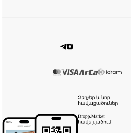
Զեղչեր և նոր
հավաքածուներ
Dropp.Market
հավելվածում