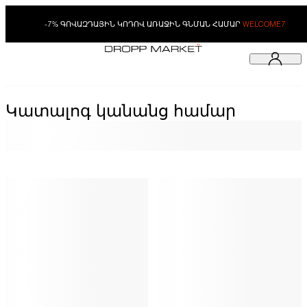
-7% ԳՈՎԱԶԴԱՅԻՆ ԿՈԴՈՎ ԱՌԱՋԻՆ ԳՆՄԱՆ ՀԱՄԱՐ
WELCOME7
Կատալոգ կանանց համար