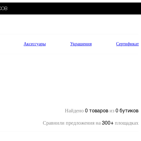
СОВ
Аксессуары
Украшения
Сертификат
0 товаров
0 бутиков
Найдено
из
300+
Сравнили предложения на
площадках