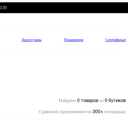
СОВ
Аксессуары
Украшения
Сертификат
0 товаров
0 бутиков
Найдено
из
300+
Сравнили предложения на
площадках