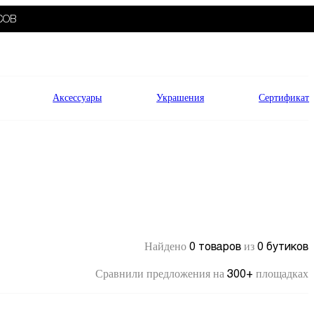
СОВ
Аксессуары
Украшения
Сертификат
0 товаров
0 бутиков
Найдено
из
300+
Сравнили предложения на
площадках