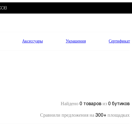
СОВ
Аксессуары
Украшения
Сертификат
0 товаров
0 бутиков
Найдено
из
300+
Сравнили предложения на
площадках