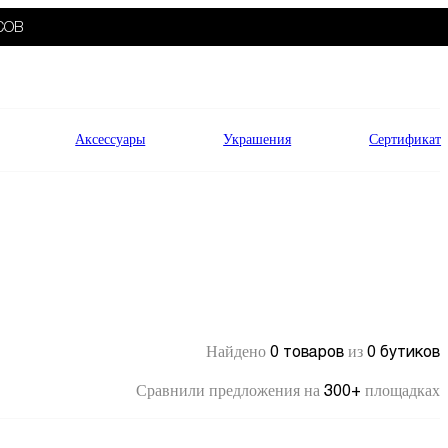
СОВ
Аксессуары
Украшения
Сертификат
0 товаров
0 бутиков
Найдено
из
300+
Сравнили предложения на
площадках