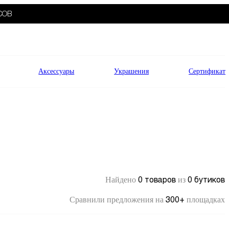
СОВ
Аксессуары
Украшения
Сертификат
0 товаров
0 бутиков
Найдено
из
300+
Сравнили предложения на
площадках