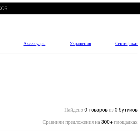
СОВ
Аксессуары
Украшения
Сертификат
0 товаров
0 бутиков
Найдено
из
300+
Сравнили предложения на
площадках