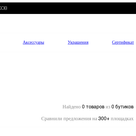
СОВ
Аксессуары
Украшения
Сертификат
0 товаров
0 бутиков
Найдено
из
300+
Сравнили предложения на
площадках