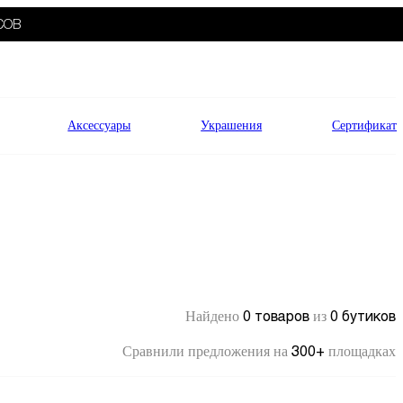
СОВ
Аксессуары
Украшения
Сертификат
0 товаров
0 бутиков
Найдено
из
300+
Сравнили предложения на
площадках