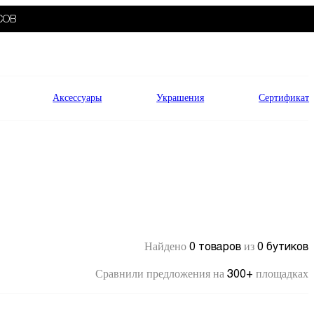
СОВ
Аксессуары
Украшения
Сертификат
0 товаров
0 бутиков
Найдено
из
300+
Сравнили предложения на
площадках