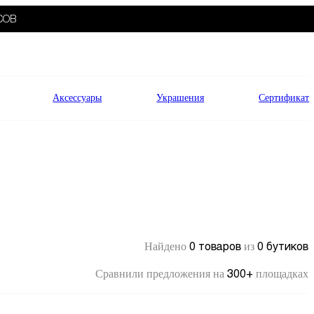
СОВ
Аксессуары
Украшения
Сертификат
0 товаров
0 бутиков
Найдено
из
300+
Сравнили предложения на
площадках