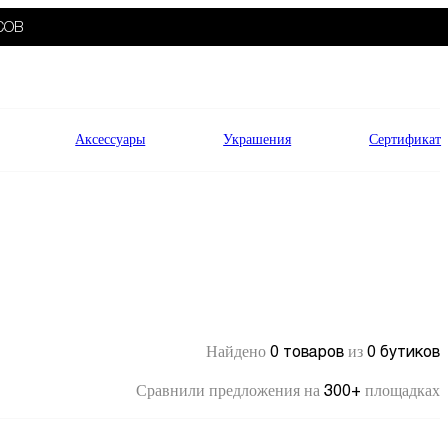
СОВ
Аксессуары
Украшения
Сертификат
0 товаров
0 бутиков
Найдено
из
300+
Сравнили предложения на
площадках