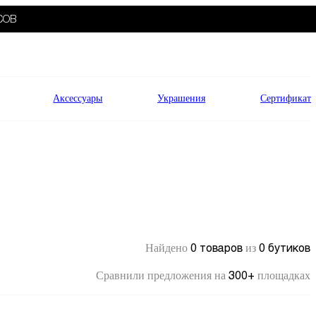
СОВ
Аксессуары
Украшения
Сертификат
0 товаров
0 бутиков
Найдено
из
300+
Сравнили предложения на
площадках