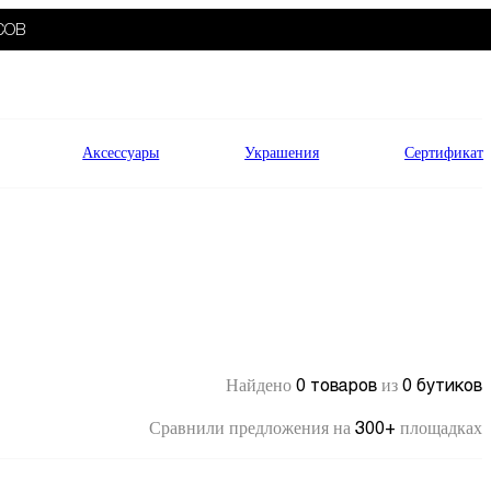
СОВ
Аксессуары
Украшения
Сертификат
0 товаров
0 бутиков
Найдено
из
300+
Сравнили предложения на
площадках