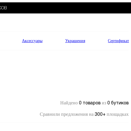
СОВ
Аксессуары
Украшения
Сертификат
0 товаров
0 бутиков
Найдено
из
300+
Сравнили предложения на
площадках