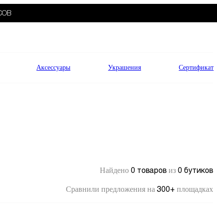
СОВ
Аксессуары
Украшения
Сертификат
0 товаров
0 бутиков
Найдено
из
300+
Сравнили предложения на
площадках