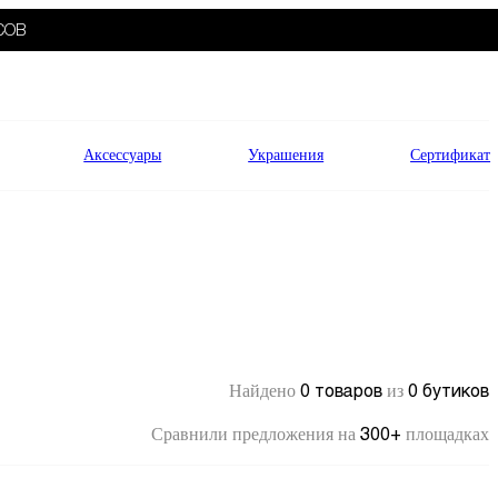
СОВ
Аксессуары
Украшения
Сертификат
0 товаров
0 бутиков
Найдено
из
300+
Сравнили предложения на
площадках